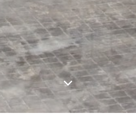
OWNER
: คุณนลพรรณ มหามิตร