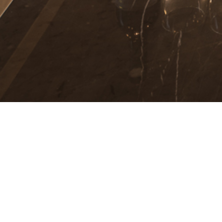
OWNER
: พลเรือเอก รัษฎางค์ ธีรเนตร และ นาวาเอก
ธีรเนตร
BUILDING
: 5 ห้องนอน 6 ห้องน้ำน้ำ ห้องครัว ห้องนั่งเล
ประทานอาหาร พื้นที่จอดรถ 4 คัน
LOCATION
: ตำบล หมูสี อำเภอปากช่อง นครราชสีมา