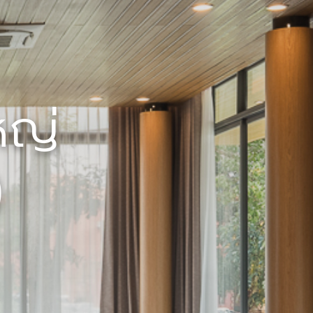
หญ่
)