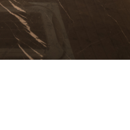
P
Next