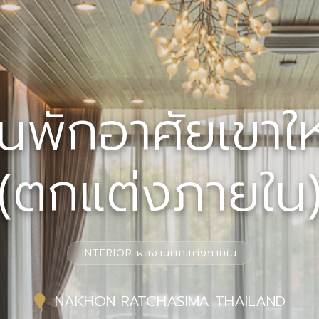
านพักอาศัยเขาใ
(ตกแต่งภายใน
INTERIOR ผลงานตกแต่งภายใน
NAKHON RATCHASIMA THAILAND