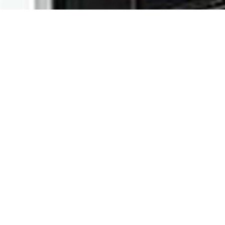
OWNER
: คุณอิทธิชัย เลิศธรรมนนท์
BUILDING
: บ้านพักอาศัย สำนักงาน 4 ชั้น
LOCATION
: ถนนพัฒนาการ 50 ประเวศ กทม.
AREA
: 320 ตารางเมตร
FUNCTION
: 4 ห้องนอน 4 ห้องน้ำ รับแขก ห้อง
ครัว ห้องทำงาน จอดรถ 2 คัน
LAND
: 50 ตารางวา
CONTRACTOR
: บริษัท ไอเดีย ไอแคน จำกัด
ARCHITECT
: คุณปุ๋ย สิริน เครือฟ้า
ALBUM
:
อัลบั้มผลงาน