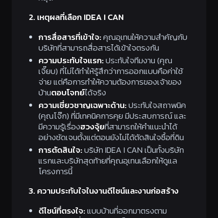
2. เหตุผลที่เลือก IDEA I CAN
การสื่อสารที่เข้าใจ:
คุณอุเทนให้ความสำคัญกับ
บริษัทที่สามารถสื่อสารได้เข้าใจตรงกัน
ความประทับใจแรก:
ประทับใจทีมงาน (คุณ
เจี๊ยบ) ที่ไม่ได้ทำให้รู้สึกว่าการออกแบบคือค่าใช้
จ่าย แต่คือการทำให้ความต้องการของเจ้าของ
บ้าน
ตอบโจทย์
ได้จริง
ความเชี่ยวชาญเฉพาะด้าน:
ประทับใจสถาพนิค
(คุณโจ๊ก) ที่มีเทคนิคการคุย มีประสบการณ์ และ
มีความรู้เรื่อง
ฮวงจุ้ย
ที่สามารถให้คำแนะนำได้
อย่างชัดเจนตั้งแต่ตอนยังไม่ได้ตัดสินใจซื้อที่ดิน
การตัดสินใจ:
บริษัท IDEA I CAN เป็นทั้งบริษัท
แรกและบริษัทสุดท้ายที่คุณอุเทนเลือกให้ดูแล
โครงการนี้
3. ความประทับใจในงานดีไซน์และงานก่อสร้าง
ดีไซน์ที่ตรงใจ:
แบบบ้านที่ออกมาตรงตาม