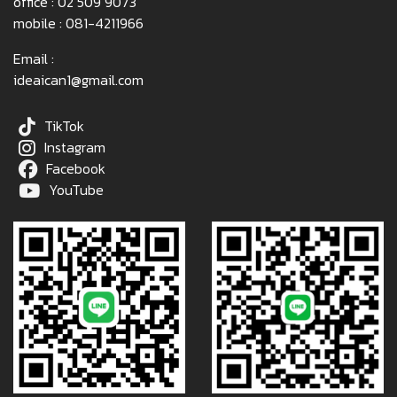
office :
02 509 9073
mobile :
081-4211966
Email :
ideaican1@gmail.com
TikTok
Instagram
Facebook
YouTube