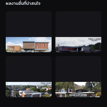
ผลงานอื่นที่น่าสนใจ
ฟังเรื่องราวความประทับใจจาก
ฟังเรื่องราวความประทับใจจาก
เจ้าของบ้านสองข้าว คุณสมยศ
เจ้าของบ้าน คุณป๊อปและคุณ
– คุณปรารถนา #ผลงาน
เชอรี่ #ผลงานก่อสร้าง เขตทวี
ก่อสร้าง ชลบุรี
วัฒนา
บ้านสุภัช-นรา Moden Luxury
เรื่องราว ‘บ้านสามสมอ’ จากทีม
บ้านโมเดิร์นหรู ดอนเมือง
งานเล่าสู่กันฟัง สร้างบ้านหรู
เขาใหญ่