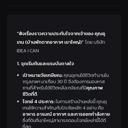
“ฟังเรื่องราวความประทับใจจากเจ้าของ คุณอุ
เทน (บ้านพักตากอากาศ เขาใหญ่)”
โดย บริษัท
IDEA I CAN
1. จุดเริ่มต้นและแรงบันดาลใจ
เป้าหมายวัยเกษียณ:
คุณอุเทนใช้ชีวิตทำงานใน
กรุงเทพฯ มาเกือบ 30 ปี จึงต้องการมองหาส
ถานที่สำหรับใช้ชีวิตหลังเกษียณที่มี
คุณภาพ
ชีวิตที่ดี
โจทย์ 4 ประการ:
ในการสร้างบ้านหลังนี้ คุณอุ
เทนให้ความสำคัญกับปัจจัยหลัก 4 อย่าง คือ
อาหาร อารมณ์ อากาศ และการออกกำลังกาย
ซึ่งที่ดินที่เขาใหญ่สามารถตอบโจทย์เหล่านี้ได้ดี
ที่สุด