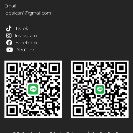
Email :
ideaican1@gmail.com
TikTok
Instagram
Facebook
YouTube