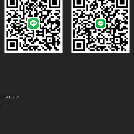
ใน ครบวงจร
.