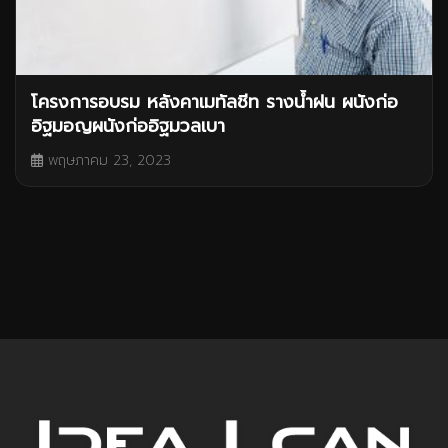
โครงการอบรม หลังคาเมทัลชีท รางน้ำฝน ผนังก่อ
อิฐมอญผนังก่ออิฐมวลเบา
พฤษภาคม 23, 2023