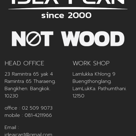
HEAD OFFICE
WORK SHOP
23 Ramintra 65 yak 4
Lamlukka Khlong 9
Ramintra 65 Tharaeng.
Buengthonglang.
Bangkhen. Bangkok.
LamLukKa. Pathumthani.
10230
12150
office :
02 509 9073
mobile :
081-4211966
Email :
ideaican1@gmail.com