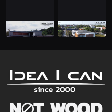
ฟังเรื่องราวความประทับใจจาก
บ้านสุภัช-นรา Moden Luxury
เจ้าของบ้าน คุณป๊อปและคุณ
บ้านโมเดิร์นหรู ดอนเมือง
เชอรี่ #ผลงานก่อสร้าง เขตทวี
วัฒนา