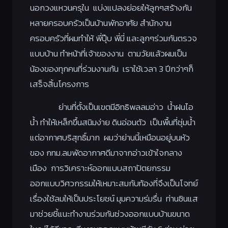
นอกวงแหวนครุใน แบ่งแปลงย่อยให้ลูกๆสร้างกัน
หลายครอบครัวเป็นบ้านพักอาศัย สำนักงาน
ครอบครัวที่ผมทำให้ พี่ปุ๊บ พี่มี่ และลูกๆร่วมกันตรวจ
แบบบ้าน ทำหน้าที่เจ้าของงาน ตามวัยแล้วผมเป็น
น้องของทุกคนที่ร่วมงานกัน เราใช้เวลา 3 ปีกว่าๆก็
เสร็จสิ้นโครงการ
ย่านที่ตั้งเป็นเขตมีอิทธิพลลมอ่าว น้ำฝนไอ
น้ำ ทำให้เหล็กขึ้นสนิมง่าย ดินอ่อนตัว เป็นพื้นที่ชุ่มน้ำ
แต่อากาศบริสุทธิ์มาก ผมว่าย่านนี้เหมือนอยู่บนหัว
ของ กทม.ลมพัดอากาศดีมาจากอ่าวเข้าใจกลาง
เมือง การวิเคราะห์ออกแบบสถาปัตยกรรม
ออกแบบวิศวกรรมให้เหมาะสมกับท้องที่จึงเป็นโจทย์
เรื่องใช้ลมให้เป็นประโยชน์ มุมความร่มรื่น ท่านซินแส
มาช่วยชี้แนะทำงานร่วมกันช่วงออกแบบบ้านขนาด