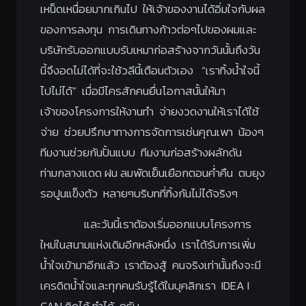
เหน็ดเหนื่อยมากเกินไป ให้เจ้าของงานได้อิ่มใจกับผล
ของการลงทุน การเดินทางก้าวต่อๆไปของผมและ
บริษัทรับออกแบบรับเหมาก่อสร้างจากวันนั้นถึงวัน
นี้จึงอดไม่ได้ที่จะใช้วลีนี้เตือนตัวเอง “เราทิ้งน้ำใจนี้
ไปไม่ได้” เมื่อมีไครสักคนยื่นโอกาสนั้นให้มา
เจ้าของโครงการให้งานทำ จ่ายงวดงานให้เราได้ใช้
จ่าย ช่วยปรึกษาทางการจัดการเช่นคุณเพา น้องๆ
ทีมงานช่วยกันปั้นแบบ ทีมงานก่อสร้างผลักดัน
ท่ามกลางแดด ฝน ลมพัดเย็นเยือกตอนค่ำคืน ตบยุง
รอปูนแข็งตัว หลายๆบริบทที่ทิ้งกันไม่ได้จริงๆ
และวันนี้เราต้องเริ่มออกแบบโครงการ
ใหม่ในสนามแห่งเดิมอีกหลังหนึ่ง เราได้รับการเพิ่ม
น้ำใจเข้ามาอีกแล้ว เราต้องสู้ คนจริงเท่านั้นถึงจะมี
เครดิตน้ำใจและทุกคนรับรู้ได้ในบุคลิกเรา IDEA I