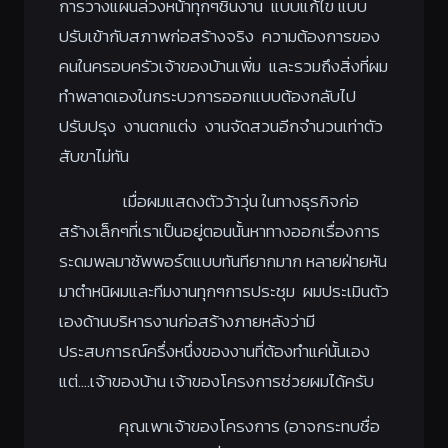
การวางแผนล่วงหน้าทุกๆชิ้นงาน แบบแก้ไข แบบ
ปรับเข้ากับสภาพก่อสร้างจริง ความต้องการของ
คนในครอบครัวเจ้าของบ้านเพิ่ม และรวมถึงสิ่งที่ผม
ทำพลาดเองในกระบวการออกแบบต้องกลับไป
ปรับปรุง งานตกแต่ง งานจัดสวนอีกจำนวนเท่าตัว
สับขาไม่ทัน
เมื่อผมแสดงตัวว้าวุ่น ในทางธุรกิจก่อ
สร้างเล็กๆที่เราเป็นอยู่ตอนนั้นหาทางออกเรื่องการ
ระดมพลมาซัพพอร์ตแบบทันทียากมาก หลายฝ่ายหัน
มาตำหนิผมและทีมงานทุกๆการประชุม ผมประเมินตัว
เองด้านบริหารงานก่อสร้างภายหลังว่ามี
ประสบการณ์ครึ่งหนึ่งของงานที่ต้องทำแค่นั้นเอง
แต่….เจ้าของบ้าน เจ้าของโครงการช่วยผมได้ครับ
คุณเพาเจ้าของโครงการ (อาจกระทบชื่อ