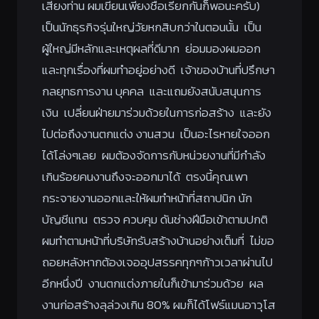
เสียงท่าน ผมเขียนเพียงชื่อเรียกกันก็พอนะครับ)
เป็นนักธุรกิจรุ่นใหญ่วัยหกสิบกว่าในตอนนั้น เป็น
ผู้ใหญ่มีหลักและเหตุผลที่ดีมาก ย่อมมองผมออก
และทุกเรื่องที่ผมทำอยู่อย่างดี เจ้าของบ้านที่ปรึกษา
กลยุทธการงาน บุคคล และแถมยังสนับสนุนการ
เงิน เปลี่ยนฝ่ายมาร่วมด้วยในการก่อสร้าง และยัง
ไปต่อถึงงานตกแต่ง งานสวน เป็นอะไรหายใจออก
ได้โล่งๆเลย ผมต้องจัดการกับหน่วยงานที่มีกำลัง
เกินร้อยคนงานถึงจะออกมาได้ ตรงนี้คุณเพา
กระจายงานออกและให้ผมทำหน้าที่สถาปนิก นัก
บัญชีแทน ตรวจ ควบคุม ดันช่างฝีมือเข้าตามปกติ
ผมทำตามหน้าที่บริษัทรับสร้างบ้านอย่างเต็มที่ ไม่ขอ
ถอยหลังหากต้องเจออุปสรรคทุกๆก้าวเวลาผ่านไป
อีกหนึ่งปี งานตกแต่งภายในก็เข้ามาร่วมด้วย ผล
งานก่อสร้างลุล่วงเกิน 80% ผมก็ได้โฟร์แมนอาวุโส