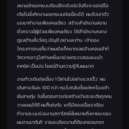
สนามนักออกแบบต้องอึดจริงต่อวันถึงจะรอดมีไอ
เดียไปนั่งคิดงานออกแบบต่อเนื่องได้ ผมจึงเอาตัว
เองมาทำงานเพียงคนเดียว สร้างสำนักงานสนาม
ชั่วคราวมีผู้ช่วยเพียงคนเดียว ใช้สำนักงานกลาง
ดูแลด้านสั่งวัสดุ บัญชี อย่างละท่าน เจ้าของ
โครงการคงเห็นว่าผมยังเด็กมากเลยจ้างคอนเซ้าท์
วิศวกรอาวุโสท่านหนึ่งมาช่วยตรวจสอบแนะนำ
เทคนิค เป็นประโยชน์ด้านความรู้กับผมมาก
งานก้าวเดินต่อเนื่อง 1 ปีผ่านไปอย่างรวดเร็ว ผม
เดินทางวันละ 100 กว่า กม.ไปกลับตั้งแต่หกโมงเช้า
ยันสามทุ่ม ในขั้นตอนการก่อสร้างบ้านระยะต้นทุกคน
วางแผนได้ดี ผมก็เช่นกัน แต่ไม้สองเมื่อเราต้อง
ทำงานระบบร่วมงานสถาปัตย์นั่นหมายถึงหายนะของ
ผมตามมาทันที รายละเอียดงานที่ต้องทอดแทรก